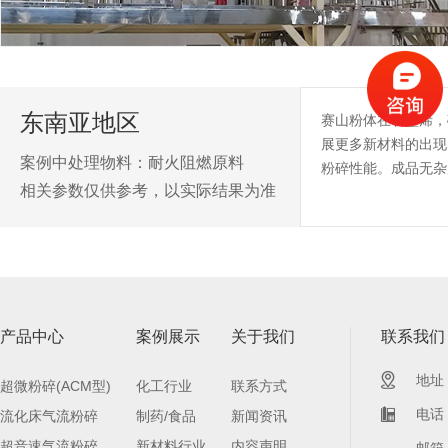
东南亚地区
赛山粉体在石墨烯，
展更多新材料的出现
案例中处理物料：耐火阻燃原料
粉碎性能。成品无杂
相关参数仅供参考，以实际结果为准
产品中心
案例展示
关于我们
联系我们
地址
超微粉碎(ACM型)
化工行业
联系方式
电话：
流化床气流粉碎
制药/食品
新闻资讯
超音速气流粉碎
新材料行业
内容声明
邮箱：