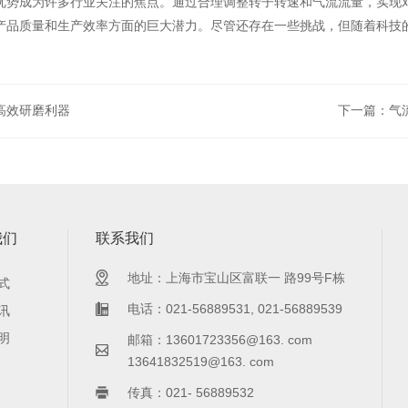
优势成为许多行业关注的焦点。通过合理调整转子转速和气流流量，实现
产品质量和生产效率方面的巨大潜力。尽管还存在一些挑战，但随着科技
。
高效研磨利器
下一篇：气
我们
联系我们
地址：上海市宝山区富联一 路99号F栋
式
电话：021-56889531, 021-56889539
讯
明
邮箱：13601723356@163. com
13641832519@163. com
传真：021- 56889532